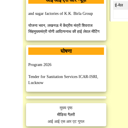
ई-मेल
MoU signed between ICAR-ISRI, Lucknow
and sugar factories of K.K. Birla Group
योजना भवन, लखनऊ में केंद्रीय मंत्री शिवराज
सिंहमुख्यमंत्री योगी आदित्यनाथ की हाई लेवल मीटिंग
MoU Signed between ISRI, Lucknow and
AISECT University, Hazaribag, Jharkhand
घोषणा
SHITIJ 2.0 - National Agri-Startup Incubation
MoU Signed between ISRI, Lucknow and
Program 2026
M/S PHE Industries, Faridabad, Haryana
Tender for Sanitation Services ICAR-ISRI,
Lucknow
MoU Signed between IISR, Lucknow and Sri
Mahesh Prasad Degree College, Mohanlalganj,
Manpower Outsourcing Services (Security)
Lucknow
ICAR-ISRI, Lucknow
मुख्य पृष्ठ
MoU Signed between IISR, Lucknow and
मीडिया गैलरी
Post Graduate College, Patti, Pratapgarh
आई आई एस आर एट गूगल
ICAR-ISRI celebrates 75th Foundation Day