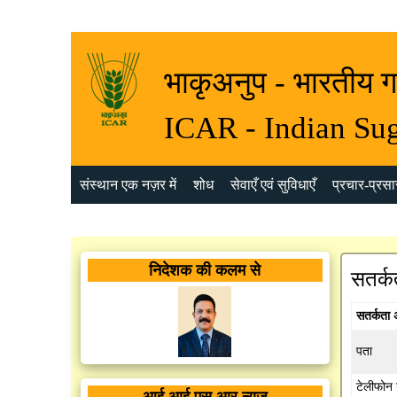
भाकृअनुप - भारतीय ग
ICAR - Indian Sug
संस्थान एक नज़र में
शोध
सेवाएँ एवं सुविधाएँ
प्रचार-प्रसार
निदेशक की कलम से
सतर्क
सतर्कता 
पता
टेलीफोन 
आई आई एस आर न्यूज़