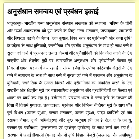
अनुसंधान / तकनीकी रिपोर्ट
Institute Technology Management Unit
मुख्य प्रशासनिक अधिकारी
प्रशासनिक
अनुसंधान समन्वय एवं प्रबंधन इकाई
सन्देश
पुस्तकें / मैनुअल
वित्त एवं लेखा अधिकारी
ICAR-ERP
शोध सेवा
भाकृअनुप- भारतीय गन्ना अनुसंधान संस्थान लखनऊ की स्थापना "भविष्य के चीनी
परिपत्र
रिसर्च फ्रेमवर्क दस्तावेज़
और ऊर्जा आवश्यकता को पूरा करने के लिए" गन्ना उत्पादन, उत्पादकता, लाभकारी
आरटीआई आधिकारी
भाकृअनुप मेल
प्रसार सेवा
CeRA
और स्थिरता बढ़ाने के मिशन "एक कुशल, विश्व स्तर पर प्रतिस्पर्धी और गन्ना कृषि"
आवेदन पत्र
के उद्देश्य के साथ बुनियादी, रणनीतिक और एपडीव अनुसंधान के साथ ही साथ गन्ने में
सतर्कता अधिकारी
SSCNARS
AEBAS
पेमेंट गेटवे
mKisan
सुरक्षा एवं गन्ने में प्रजनन; उन्नत किस्मों और प्रौद्योगिकी को विकसित करने के लिए
डाटाबेस
राष्ट्रीय और क्षेत्रीय मुद्दों पर व्यावहारिक अनुसंधान और प्रौद्योगिकी फैलाव एवं
Unified eSupport System
e-Office
Krishi
SAIF
निर्देशिका
निगरानी क्षमता पर कार्य कर रहा है। संस्थान देश के उपोष्ण कटिबंधीय क्षेत्रों के लिए
KVK Network
GEM
गन्ने में उत्पादन के साथ ही साथ गन्ने में सुरक्षा एवं गन्ने में प्रजनन और अनुसंधान के
विभिन्न डाउनलोड
बुनियादी, रणनीतिक के उन्नत किस्मों और प्रौद्योगिकी को विकसित करने के लिए
Krishi Kosh
cppp
राष्ट्रीय और क्षेत्रीय मुद्दों पर व्यावसायिक अनुसंधान और प्रद्योगिकियों का फैलाव एवं
क्षमता पर कार्य कर रहा है। वर्तमान में, संस्थान भारत में गन्ना कृषि के उत्थान की
HYPM
दिशा में जिसमें गुणवत्ता, उत्पादकता, प्रबंधन और विभिन्न नीतिगत मुद्दों के साथ पाँच
पूर्ण विभाग (फसल सुधार, फसल उत्पादन, फसल सुरक्षा, पादप कार्यिकी एवं जैव
PMS
रसायन विभाग, कृषि अभियंत्रण) और कुछ अनुभाग (पी एम ई सेल, ए के एम यू,
प्रसार एवं प्रशिक्षण, पुस्तकालय एवं प्रक्षेत्र प्रबंधन) के साथ कार्य कर रहा है।
PFMS
संस्थान में एआईसीआरपी (गन्ना) और दो कृषि विज्ञान केंद्रों (लखनऊ और लखीमपुर