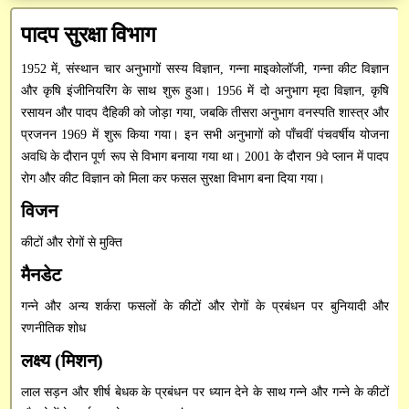
अनुसंधान / तकनीकी रिपोर्ट
Institute Technology Management Unit
मुख्य प्रशासनिक अधिकारी
प्रशासनिक
पादप सुरक्षा विभाग
सन्देश
पुस्तकें / मैनुअल
वित्त एवं लेखा अधिकारी
ICAR-ERP
शोध सेवा
1952 में, संस्थान चार अनुभागों सस्य विज्ञान, गन्ना माइकोलॉजी, गन्ना कीट विज्ञान
परिपत्र
रिसर्च फ्रेमवर्क दस्तावेज़
और कृषि इंजीनियरिंग के साथ शुरू हुआ। 1956 में दो अनुभाग मृदा विज्ञान, कृषि
आरटीआई आधिकारी
भाकृअनुप मेल
प्रसार सेवा
CeRA
रसायन और पादप दैहिकी को जोड़ा गया, जबकि तीसरा अनुभाग वनस्पति शास्त्र और
आवेदन पत्र
प्रजनन 1969 में शुरू किया गया। इन सभी अनुभागों को पाँचवीं पंचवर्षीय योजना
सतर्कता अधिकारी
SSCNARS
AEBAS
पेमेंट गेटवे
mKisan
अवधि के दौरान पूर्ण रूप से विभाग बनाया गया था। 2001 के दौरान 9वे प्लान में पादप
डाटाबेस
रोग और कीट विज्ञान को मिला कर फसल सुरक्षा विभाग बना दिया गया।
Unified eSupport System
e-Office
Krishi
SAIF
निर्देशिका
विजन
KVK Network
GEM
विभिन्न डाउनलोड
कीटों और रोगों से मुक्ति
Krishi Kosh
cppp
मैनडेट
HYPM
गन्ने और अन्य शर्करा फसलों के कीटों और रोगों के प्रबंधन पर बुनियादी और
रणनीतिक शोध
PMS
लक्ष्य (मिशन)
PFMS
लाल सड़न और शीर्ष बेधक के प्रबंधन पर ध्यान देने के साथ गन्ने और गन्ने के कीटों