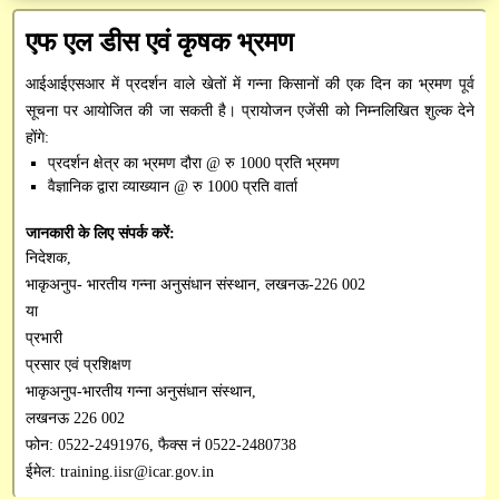
अनुसंधान / तकनीकी रिपोर्ट
Institute Technology Management Unit
मुख्य प्रशासनिक अधिकारी
प्रशासनिक
एफ एल डीस एवं कृषक भ्रमण
सन्देश
पुस्तकें / मैनुअल
वित्त एवं लेखा अधिकारी
ICAR-ERP
शोध सेवा
आईआईएसआर में प्रदर्शन वाले खेतों में गन्ना किसानों की एक दिन का भ्रमण पूर्व
परिपत्र
रिसर्च फ्रेमवर्क दस्तावेज़
सूचना पर आयोजित की जा सकती है। प्रायोजन एजेंसी को निम्नलिखित शुल्क देने
आरटीआई आधिकारी
भाकृअनुप मेल
प्रसार सेवा
CeRA
होंगे:
आवेदन पत्र
प्रदर्शन क्षेत्र का भ्रमण दौरा @ रु 1000 प्रति भ्रमण
सतर्कता अधिकारी
SSCNARS
AEBAS
पेमेंट गेटवे
mKisan
वैज्ञानिक द्वारा व्याख्यान @ रु 1000 प्रति वार्ता
डाटाबेस
Unified eSupport System
e-Office
Krishi
SAIF
जानकारी के लिए संपर्क करें:
निर्देशिका
निदेशक,
KVK Network
GEM
भाकृअनुप- भारतीय गन्ना अनुसंधान संस्थान, लखनऊ-226 002
विभिन्न डाउनलोड
या
Krishi Kosh
cppp
प्रभारी
प्रसार एवं प्रशिक्षण
HYPM
भाकृअनुप-भारतीय गन्ना अनुसंधान संस्थान,
PMS
लखनऊ 226 002
फोन: 0522-2491976, फैक्स नं 0522-2480738
PFMS
ईमेल: training.iisr@icar.gov.in