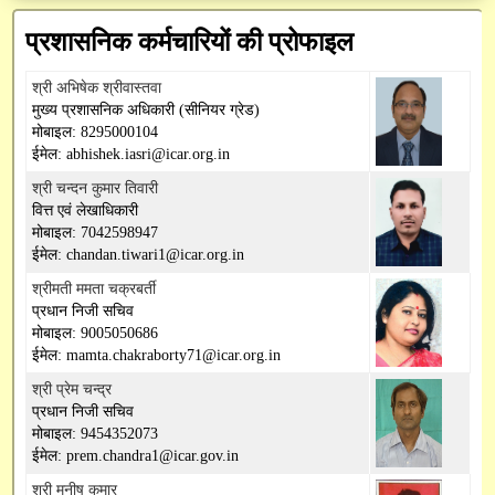
अनुसंधान / तकनीकी रिपोर्ट
Institute Technology Management Unit
मुख्य प्रशासनिक अधिकारी
प्रशासनिक
प्रशासनिक कर्मचारियों की प्रोफाइल
सन्देश
पुस्तकें / मैनुअल
वित्त एवं लेखा अधिकारी
ICAR-ERP
शोध सेवा
श्री अभिषेक श्रीवास्तवा
परिपत्र
रिसर्च फ्रेमवर्क दस्तावेज़
मुख्य प्रशासनिक अधिकारी (सीनियर ग्रेड)
आरटीआई आधिकारी
भाकृअनुप मेल
प्रसार सेवा
CeRA
मोबाइल: 8295000104
आवेदन पत्र
ईमेल: abhishek.iasri@icar.org.in
सतर्कता अधिकारी
SSCNARS
AEBAS
पेमेंट गेटवे
mKisan
श्री चन्दन कुमार तिवारी
डाटाबेस
वित्त एवं लेखाधिकारी
Unified eSupport System
e-Office
Krishi
SAIF
मोबाइल: 7042598947
निर्देशिका
ईमेल: chandan.tiwari1@icar.org.in
KVK Network
GEM
विभिन्न डाउनलोड
श्रीमती ममता चक्रबर्ती
प्रधान निजी सचिव
Krishi Kosh
cppp
मोबाइल: 9005050686
ईमेल: mamta.chakraborty71@icar.org.in
HYPM
श्री प्रेम चन्द्र
PMS
प्रधान निजी सचिव
मोबाइल: 9454352073
ईमेल: prem.chandra1@icar.gov.in
PFMS
श्री मनीष कुमार