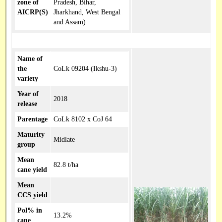
zone of
Pradesh, Bihar,
AICRP(S)
Jharkhand, West Bengal
and Assam)
Name of
the
CoLk 09204 (Ikshu-3)
variety
Year of
2018
release
Parentage
CoLk 8102 x CoJ 64
Maturity
Midlate
group
Mean
82.8 t/ha
cane yield
Mean
CCS yield
Pol% in
13.2%
cane