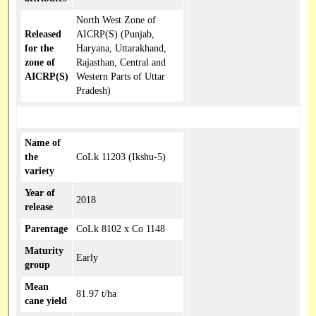
North West Zone of
Released
AICRP(S) (Punjab,
for the
Haryana, Uttarakhand,
zone of
Rajasthan, Central and
AICRP(S)
Western Parts of Uttar
Pradesh)
Name of
the
CoLk 11203 (Ikshu-5)
variety
Year of
2018
release
Parentage
CoLk 8102 x Co 1148
Maturity
Early
group
Mean
81.97 t/ha
cane yield