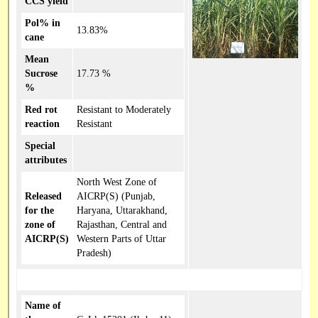
CCS yield
Pol% in
13.83%
cane
Mean
Sucrose
17.73 %
%
Red rot
Resistant to Moderately
reaction
Resistant
Special
attributes
North West Zone of
Released
AICRP(S) (Punjab,
for the
Haryana, Uttarakhand,
zone of
Rajasthan, Central and
AICRP(S)
Western Parts of Uttar
Pradesh)
Name of