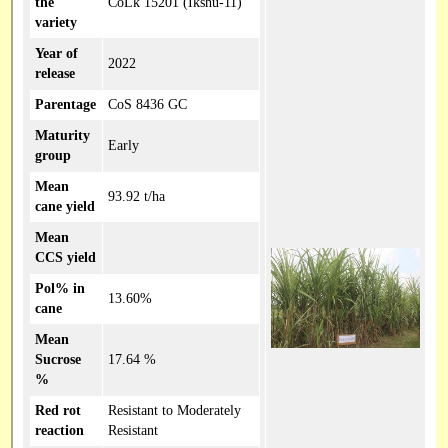
the
CoLk 15201 (Ikshu-11)
variety
Year of
2022
release
Parentage
CoS 8436 GC
Maturity
Early
group
Mean
93.92 t/ha
cane yield
Mean
CCS yield
Pol% in
13.60%
cane
Mean
Sucrose
17.64 %
%
Red rot
Resistant to Moderately
reaction
Resistant