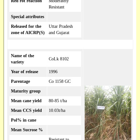
Red rot reaction
Moderately
SBI Online
Resistant
Special attributes
Capacity Building
Released for the
Uttar Pradesh
zone of AICRP(S)
and Gujarat
Name of the
CoLk 8102
variety
Year of release
1996
Parentage
Co 1158 GC
Maturity group
Mean cane yield
80-85 t/ha
Mean CCS yield
10.03t/ha
Pol% in cane
Mean Sucrose %
Resistant to