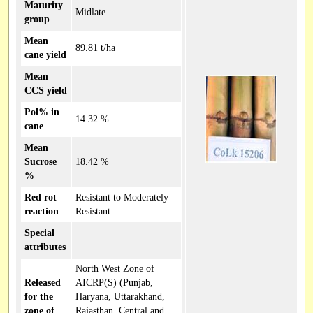
Maturity
Midlate
group
Mean
89.81 t/ha
cane yield
Mean
CCS yield
Pol% in
14.32 %
cane
Mean
Sucrose
18.42 %
%
Red rot
Resistant to Moderately
reaction
Resistant
Special
attributes
North West Zone of
Released
AICRP(S) (Punjab,
for the
Haryana, Uttarakhand,
zone of
Rajasthan, Central and