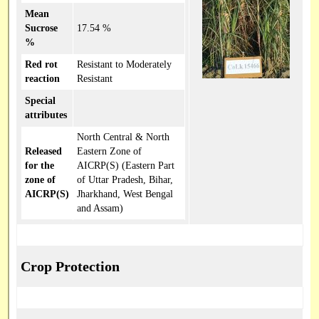
Mean
Sucrose
17.54 %
%
Red rot
Resistant to Moderately
reaction
Resistant
Special
attributes
North Central & North
Released
Eastern Zone of
for the
AICRP(S) (Eastern Part
zone of
of Uttar Pradesh, Bihar,
AICRP(S)
Jharkhand, West Bengal
and Assam)
Crop Protection