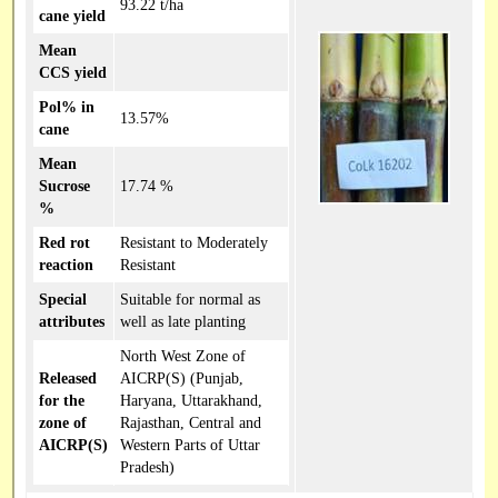
93.22 t/ha
cane yield
Mean
CCS yield
Pol% in
13.57%
cane
Mean
Sucrose
17.74 %
%
Red rot
Resistant to Moderately
reaction
Resistant
Special
Suitable for normal as
attributes
well as late planting
North West Zone of
Released
AICRP(S) (Punjab,
for the
Haryana, Uttarakhand,
zone of
Rajasthan, Central and
AICRP(S)
Western Parts of Uttar
Pradesh)