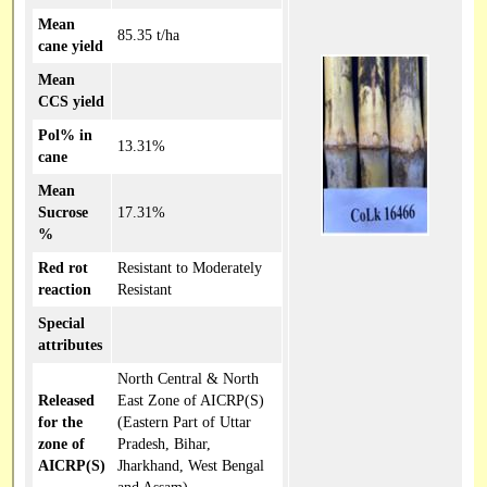
Mean
85.35 t/ha
cane yield
Mean
CCS yield
Pol% in
13.31%
cane
Mean
Sucrose
17.31%
%
Red rot
Resistant to Moderately
reaction
Resistant
Special
attributes
North Central & North
Released
East Zone of AICRP(S)
for the
(Eastern Part of Uttar
zone of
Pradesh, Bihar,
AICRP(S)
Jharkhand, West Bengal