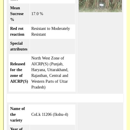
Mean
Sucrose
17.0 %
%
Red rot
Resistant to Moderately
reaction
Resistant
Special
attributes
North West Zone of
Released
AICRP(S) (Punjab,
for the
Haryana, Uttarakhand,
zone of
Rajasthan, Central and
AICRP(S)
Western Parts of Uttar
Pradesh)
Name of
the
CoLk 11206 (Ikshu-4)
variety
Year of