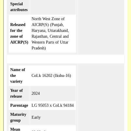
Special
attributes
North West Zone of
Released
AICRP(S) (Punjab,
for the
Haryana, Uttarakhand,
zone of
Rajasthan, Central and
AICRP(S)
Western Parts of Uttar
Pradesh)
Name of
the
CoLk 16202 (Ikshu-16)
variety
Year of
2024
release
Parentage
LG 95053 x CoLk 94184
Maturity
Early
group
Mean