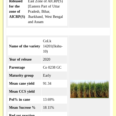
Released
East Zone of AICRP(S)
for the
[Eastern Part of Uttar
zone of
Pradesh, Bihar,
AICRP(S)
Jharkhand, West Bengal
and Assam
CoLk
Name of the variety
14201(Ikshu-
10)
Year of release
2020
Parentage
Co 0238 GC
Maturity group
Early
Mean cane yield
91.34
Mean CCS yield
Pol% in cane
13.69%
Mean Sucrose %
18.11%
Red rot reaction