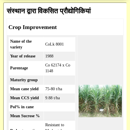
अनुसंधान / तकनीकी रिपोर्ट
Institute Technology Management Unit
मुख्य प्रशासनिक अधिकारी
प्रशासनिक
संस्थान द्वारा विकसित प्रौद्योगिकियां
सन्देश
पुस्तकें / मैनुअल
वित्त एवं लेखा अधिकारी
ICAR-ERP
शोध सेवा
परिपत्र
रिसर्च फ्रेमवर्क दस्तावेज़
Crop Improvement
आरटीआई आधिकारी
भाकृअनुप मेल
प्रसार सेवा
CeRA
आवेदन पत्र
Name of the
सतर्कता अधिकारी
SSCNARS
AEBAS
पेमेंट गेटवे
mKisan
CoLk 8001
variety
डाटाबेस
Year of release
1988
Unified eSupport System
e-Office
Krishi
SAIF
निर्देशिका
Co 62174 x Co
Parentage
KVK Network
GEM
1148
विभिन्न डाउनलोड
Maturity group
Krishi Kosh
cppp
Mean cane yield
75-80 t/ha
HYPM
Mean CCS yield
9.88 t/ha
Pol% in cane
PMS
Mean Sucrose %
PFMS
Resistant to