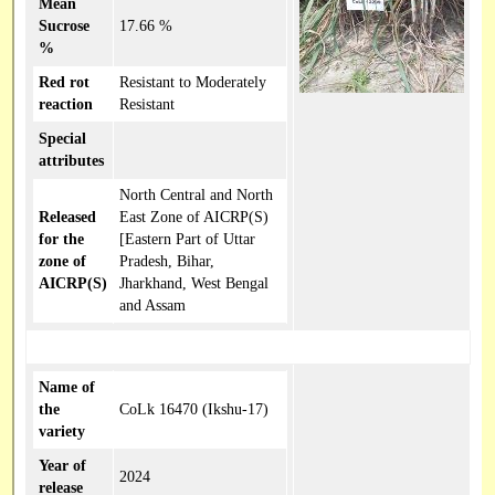
Mean
Sucrose
17.66 %
%
Red rot
Resistant to Moderately
reaction
Resistant
Special
attributes
North Central and North
Released
East Zone of AICRP(S)
for the
[Eastern Part of Uttar
zone of
Pradesh, Bihar,
AICRP(S)
Jharkhand, West Bengal
and Assam
Name of
the
CoLk 16470 (Ikshu-17)
variety
Year of
2024
release