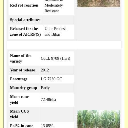
Red rot reaction
Moderately
Resistant
Special attributes
Released for the
Uttar Pradesh
zone of AICRP(S)
and Bihar
Name of the
CoLk 9709 (Hari)
variety
Year of release
2012
Parentage
LG 7230 GC
Maturity group
Early
Mean cane
72.40t/ha
yield
Mean CCS
yield
Pol% in cane
13.85%