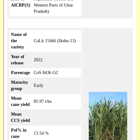
AICRP(S)
Western Parts of Uttar
Pradesh)
Name of
the
CoLk 15466 (Ikshu-13)
variety
Year of
2022
release
Parentage
CoS 8436 GC
Maturity
Early
group
Mean
85.97 t/ha
cane yield
Mean
CCS yield
Pol% in
13.54 %
cane