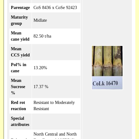
Parentage
CoS 8436 x CoSe 92423
Maturity
Midlate
group
Mean
82.50 t/ha
cane yield
Mean
CCS yield
Pol% in
13.20%
cane
Mean
Sucrose
17.37 %
%
Red rot
Resistant to Moderately
reaction
Resistant
Special
attributes
North Central and North