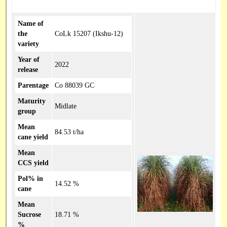
Name of
the
CoLk 15207 (Ikshu-12)
variety
Year of
2022
release
Parentage
Co 88039 GC
Maturity
Midlate
group
Mean
84.53 t/ha
cane yield
Mean
CCS yield
Pol% in
14.52 %
cane
Mean
Sucrose
18.71 %
%