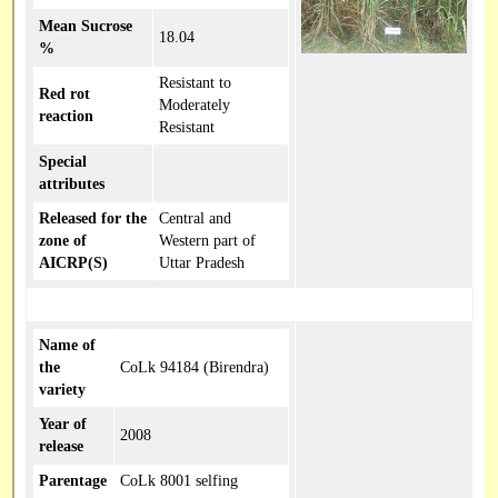
Mean Sucrose
18.04
%
Resistant to
Red rot
Moderately
reaction
Resistant
Special
attributes
Released for the
Central and
zone of
Western part of
AICRP(S)
Uttar Pradesh
Name of
the
CoLk 94184 (Birendra)
variety
Year of
2008
release
Parentage
CoLk 8001 selfing