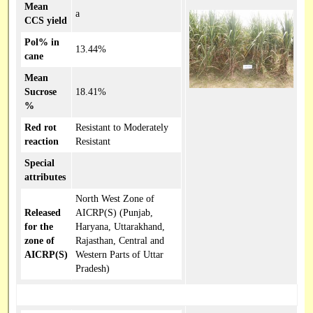
Mean
a
CCS yield
Pol% in
13.44%
cane
Mean
Sucrose
18.41%
%
Red rot
Resistant to Moderately
reaction
Resistant
Special
attributes
North West Zone of
Released
AICRP(S) (Punjab,
for the
Haryana, Uttarakhand,
zone of
Rajasthan, Central and
AICRP(S)
Western Parts of Uttar
Pradesh)