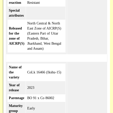
reaction
Resistant
Special
attributes
North Central & North
Released
East Zone of AICRP(S)
for the
(Eastern Part of Uttar
zone of
Pradesh, Bihar,
AICRP(S)
Jharkhand, West Bengal
and Assam)
Name of
the
CoLk 16466 (Ikshu-15)
variety
Year of
2023
release
Parentage
BO 91 x Co 86002
Maturity
Early
group