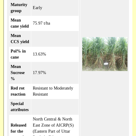
Maturity
Early
group
Mean
75.97 t/ha
cane yield
Mean
CCS yield
Pol% in
13.63%
cane
Mean
Sucrose
17.97%
%
Red rot
Resistant to Moderately
reaction
Resistant
Special
attributes
North Central & North
Released
East Zone of AICRP(S)
for the
(Eastern Part of Uttar