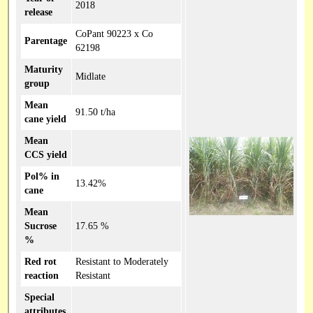
2018
release
CoPant 90223 x Co
Parentage
62198
Maturity
Midlate
group
Mean
91.50 t/ha
cane yield
Mean
CCS yield
Pol% in
13.42%
cane
Mean
Sucrose
17.65 %
%
Red rot
Resistant to Moderately
reaction
Resistant
Special
attributes