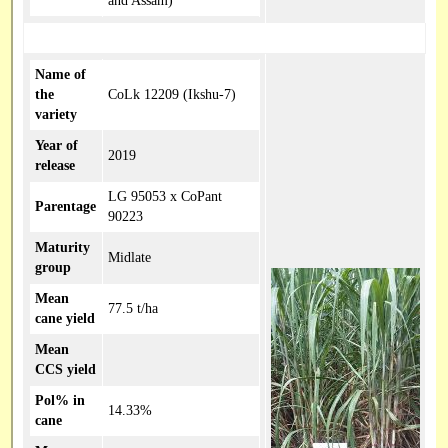
and Assam)
Name of
the
CoLk 12209 (Ikshu-7)
variety
Year of
2019
release
LG 95053 x CoPant
Parentage
90223
Maturity
Midlate
group
Mean
77.5 t/ha
cane yield
Mean
CCS yield
Pol% in
14.33%
cane