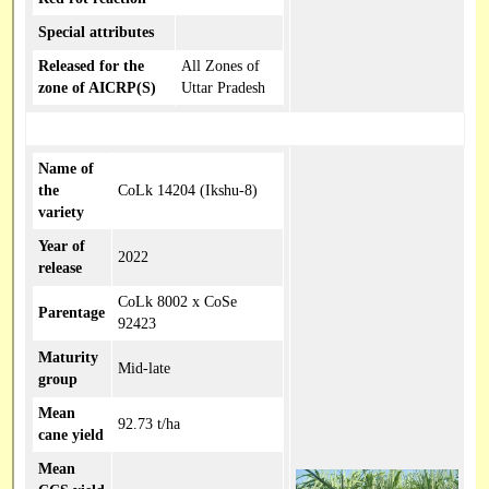
Special attributes
Released for the
All Zones of
zone of AICRP(S)
Uttar Pradesh
Name of
the
CoLk 14204 (Ikshu-8)
variety
Year of
2022
release
CoLk 8002 x CoSe
Parentage
92423
Maturity
Mid-late
group
Mean
92.73 t/ha
cane yield
Mean