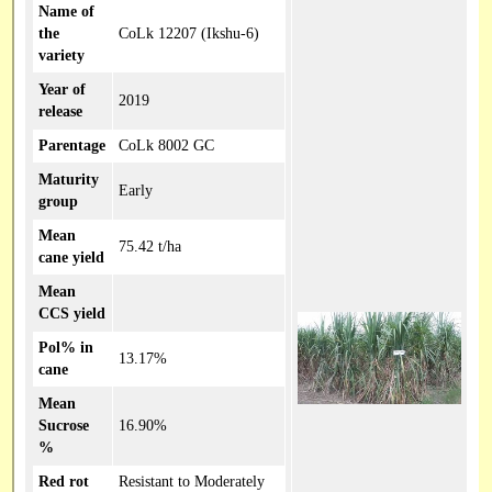
Name of
the
CoLk 12207 (Ikshu-6)
variety
Year of
2019
release
Parentage
CoLk 8002 GC
Maturity
Early
group
Mean
75.42 t/ha
cane yield
Mean
CCS yield
Pol% in
13.17%
cane
Mean
Sucrose
16.90%
%
Red rot
Resistant to Moderately