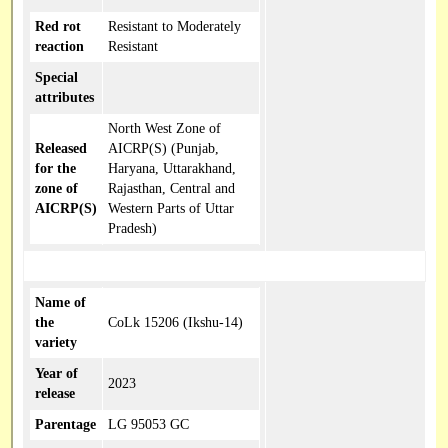
Red rot
Resistant to Moderately
reaction
Resistant
Special
attributes
North West Zone of
Released
AICRP(S) (Punjab,
for the
Haryana, Uttarakhand,
zone of
Rajasthan, Central and
AICRP(S)
Western Parts of Uttar
Pradesh)
Name of
the
CoLk 15206 (Ikshu-14)
variety
Year of
2023
release
Parentage
LG 95053 GC