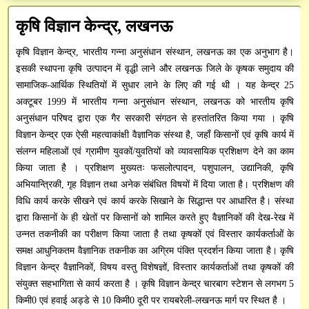
अनुसंधान / तकनीकी रिपोर्ट
Institute Technology Management Unit
मुख्य प्रशासनिक अधिकारी
प्रशासनिक
कृषि विज्ञान केन्द्र, लखनऊ
सन्देश
पुस्तकें / मैनुअल
वित्त एवं लेखा अधिकारी
ICAR-ERP
शोध सेवा
कृषि विज्ञान केन्द्र, भारतीय गन्ना अनुसंधान संस्थान, लखनऊ का एक अनुभाग है।
परिपत्र
रिसर्च फ्रेमवर्क दस्तावेज़
इसकी स्थापना कृषि उत्पादन में वृद्धी लाने और लखनऊ जिले के कृषक समुदाय की
आरटीआई आधिकारी
भाकृअनुप मेल
प्रसार सेवा
CeRA
सामाजिक-आर्थिक स्थितियों में सुधार लाने के लिए की गई थी । यह केन्द्र 25
आवेदन पत्र
अक्टूबर 1999 में भारतीय गन्ना अनुसंधान संस्थान, लखनऊ को भारतीय कृषि
सतर्कता अधिकारी
SSCNARS
AEBAS
पेमेंट गेटवे
mKisan
अनुसंधान परिषद द्वारा एक गैर सरकारी संगठन से हस्तांतरित किया गया । कृषि
डाटाबेस
विज्ञान केन्द्र एक ऐसी महत्वाकांक्षी वैज्ञानिक संस्था है, जहाँ किसानों एवं कृषि कार्य में
Unified eSupport System
e-Office
Krishi
SAIF
निर्देशिका
संलग्न महिलाओं एवं ग्रामीण युवकों/युवतियों को व्यावसायिक प्रशिक्षण देने का काम
KVK Network
GEM
किया जाता है । प्रशिक्षण मुख्यतः फसलोत्पादन, पशुपालन, उद्यानिकी, कृषि
विभिन्न डाउनलोड
अभियान्त्रिकी, गृह विज्ञान तथा अनेक संबंधित विषयों में दिया जाता है। प्रशिक्षण की
Krishi Kosh
cppp
विधि कार्य करके सीखने एवं कार्य करके सिखाने के सिद्धान्त पर आधारित है। संस्था
द्वारा किसानों के ही खेतों पर किसानों को शामिल करते हुए वैज्ञानिकों की देख-रेख में
HYPM
उन्नत तकनीकी का परीक्षण किया जाता है तथा कृषकों एवं विस्तार कार्यकर्ताओं के
समक्ष आधुनिकतम वैज्ञानिक तकनीक का अग्रिम पंक्ति प्रदर्शन किया जाता है। कृषि
PMS
विज्ञान केन्द्र वैज्ञानिकों, विषय वस्तु विशेषज्ञों, विस्तार कार्यकर्ताओं तथा कृषकों की
संयुक्त सहभागिता से कार्य करता है । कृषि विज्ञान केन्द्र चारबाग स्टेशन से लगभग 5
PFMS
किमी0 एवं हवाई अड्डे से 10 किमी0 दूरी पर रायबरेली-लखनऊ मार्ग पर स्थित है ।