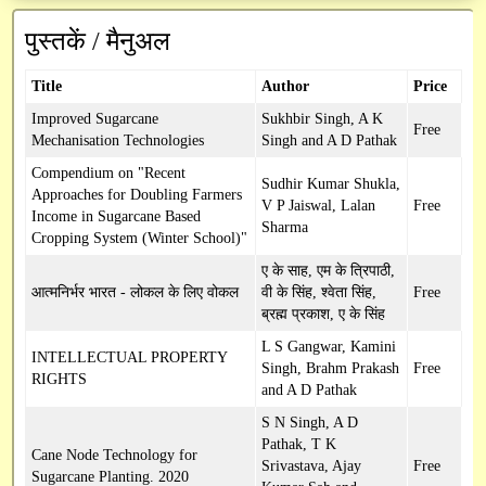
अनुसंधान / तकनीकी रिपोर्ट
Institute Technology Management Unit
मुख्य प्रशासनिक अधिकारी
प्रशासनिक
पुस्तकें / मैनुअल
सन्देश
पुस्तकें / मैनुअल
वित्त एवं लेखा अधिकारी
ICAR-ERP
शोध सेवा
Title
Author
Price
परिपत्र
रिसर्च फ्रेमवर्क दस्तावेज़
आरटीआई आधिकारी
भाकृअनुप मेल
प्रसार सेवा
CeRA
Improved Sugarcane
Sukhbir Singh, A K
Free
आवेदन पत्र
Mechanisation Technologies
Singh and A D Pathak
सतर्कता अधिकारी
SSCNARS
AEBAS
पेमेंट गेटवे
mKisan
Compendium on "Recent
Sudhir Kumar Shukla,
डाटाबेस
Approaches for Doubling Farmers
V P Jaiswal, Lalan
Free
Unified eSupport System
e-Office
Krishi
SAIF
Income in Sugarcane Based
Sharma
निर्देशिका
Cropping System (Winter School)"
KVK Network
GEM
ए के साह, एम के त्रिपाठी,
विभिन्न डाउनलोड
आत्मनिर्भर भारत - लोकल के लिए वोकल
वी के सिंह, श्वेता सिंह,
Free
Krishi Kosh
cppp
ब्रह्म प्रकाश, ए के सिंह
L S Gangwar, Kamini
HYPM
INTELLECTUAL PROPERTY
Singh, Brahm Prakash
Free
RIGHTS
and A D Pathak
PMS
S N Singh, A D
Pathak, T K
PFMS
Cane Node Technology for
Srivastava, Ajay
Free
Sugarcane Planting. 2020