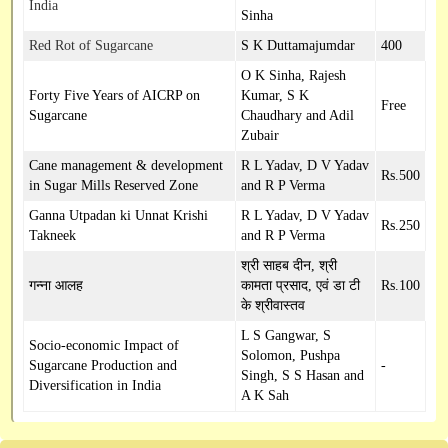
India
Sinha
Red Rot of Sugarcane
S K Duttamajumdar
400
O K Sinha, Rajesh
Forty Five Years of AICRP on
Kumar, S K
Free
Sugarcane
Chaudhary and Adil
Zubair
Cane management & development
R L Yadav, D V Yadav
Rs.500
in Sugar Mills Reserved Zone
and R P Verma
Ganna Utpadan ki Unnat Krishi
R L Yadav, D V Yadav
Rs.250
Takneek
and R P Verma
श्री साहब दीन, श्री
गन्ना आलह
कामता प्रसाद, एवं डा टी
Rs.100
के श्रीवास्तव
L S Gangwar, S
Socio-economic Impact of
Solomon, Pushpa
Sugarcane Production and
-
Singh, S S Hasan and
Diversification in India
A K Sah