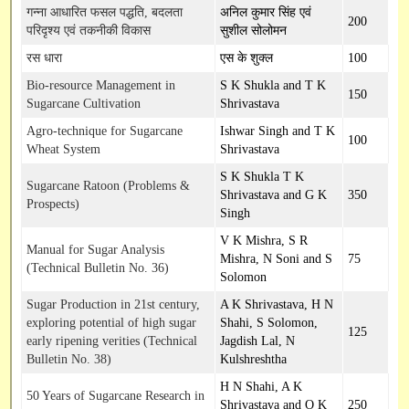
गन्ना आधारित फसल पद्धति, बदलता
अनिल कुमार सिंह एवं
200
परिदृश्य एवं तकनीकी विकास
सुशील सोलोमन
रस धारा
एस के शुक्ल
100
Bio-resource Management in
S K Shukla and T K
150
Sugarcane Cultivation
Shrivastava
Agro-technique for Sugarcane
Ishwar Singh and T K
100
Wheat System
Shrivastava
S K Shukla T K
Sugarcane Ratoon (Problems &
Shrivastava and G K
350
Prospects)
Singh
V K Mishra, S R
Manual for Sugar Analysis
Mishra, N Soni and S
75
(Technical Bulletin No. 36)
Solomon
Sugar Production in 21st century,
A K Shrivastava, H N
exploring potential of high sugar
Shahi, S Solomon,
125
early ripening verities (Technical
Jagdish Lal, N
Bulletin No. 38)
Kulshreshtha
H N Shahi, A K
50 Years of Sugarcane Research in
Shrivastava and O K
250