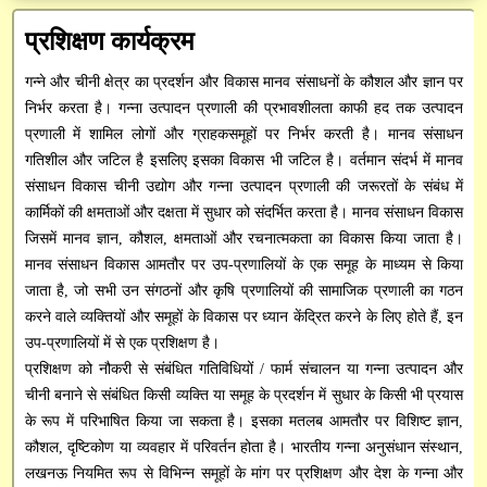
अनुसंधान / तकनीकी रिपोर्ट
Institute Technology Management Unit
मुख्य प्रशासनिक अधिकारी
प्रशासनिक
प्रशिक्षण कार्यक्रम
सन्देश
पुस्तकें / मैनुअल
वित्त एवं लेखा अधिकारी
ICAR-ERP
शोध सेवा
गन्ने और चीनी क्षेत्र का प्रदर्शन और विकास मानव संसाधनों के कौशल और ज्ञान पर
परिपत्र
रिसर्च फ्रेमवर्क दस्तावेज़
निर्भर करता है। गन्ना उत्पादन प्रणाली की प्रभावशीलता काफी हद तक उत्पादन
आरटीआई आधिकारी
भाकृअनुप मेल
प्रसार सेवा
CeRA
प्रणाली में शामिल लोगों और ग्राहकसमूहों पर निर्भर करती है। मानव संसाधन
आवेदन पत्र
गतिशील और जटिल है इसलिए इसका विकास भी जटिल है। वर्तमान संदर्भ में मानव
सतर्कता अधिकारी
SSCNARS
AEBAS
पेमेंट गेटवे
mKisan
संसाधन विकास चीनी उद्योग और गन्ना उत्पादन प्रणाली की जरूरतों के संबंध में
डाटाबेस
कार्मिकों की क्षमताओं और दक्षता में सुधार को संदर्भित करता है। मानव संसाधन विकास
Unified eSupport System
e-Office
Krishi
SAIF
निर्देशिका
जिसमें मानव ज्ञान, कौशल, क्षमताओं और रचनात्मकता का विकास किया जाता है।
KVK Network
GEM
मानव संसाधन विकास आमतौर पर उप-प्रणालियों के एक समूह के माध्यम से किया
विभिन्न डाउनलोड
जाता है, जो सभी उन संगठनों और कृषि प्रणालियों की सामाजिक प्रणाली का गठन
Krishi Kosh
cppp
करने वाले व्यक्तियों और समूहों के विकास पर ध्यान केंद्रित करने के लिए होते हैं, इन
उप-प्रणालियों में से एक प्रशिक्षण है।
HYPM
प्रशिक्षण को नौकरी से संबंधित गतिविधियों / फार्म संचालन या गन्ना उत्पादन और
चीनी बनाने से संबंधित किसी व्यक्ति या समूह के प्रदर्शन में सुधार के किसी भी प्रयास
PMS
के रूप में परिभाषित किया जा सकता है। इसका मतलब आमतौर पर विशिष्ट ज्ञान,
कौशल, दृष्टिकोण या व्यवहार में परिवर्तन होता है। भारतीय गन्ना अनुसंधान संस्थान,
PFMS
लखनऊ नियमित रूप से विभिन्न समूहों के मांग पर प्रशिक्षण और देश के गन्ना और