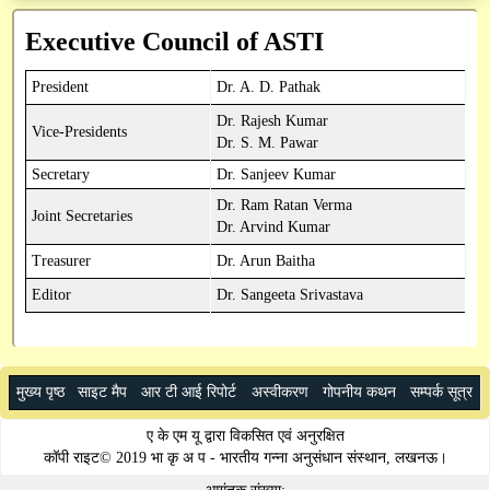
अनुसंधान / तकनीकी रिपोर्ट
Institute Technology Management Unit
मुख्य प्रशासनिक अधिकारी
प्रशासनिक
Executive Council of ASTI
सन्देश
पुस्तकें / मैनुअल
वित्त एवं लेखा अधिकारी
ICAR-ERP
शोध सेवा
President
Dr. A. D. Pathak
परिपत्र
रिसर्च फ्रेमवर्क दस्तावेज़
आरटीआई आधिकारी
भाकृअनुप मेल
प्रसार सेवा
CeRA
Dr. Rajesh Kumar
Vice-Presidents
आवेदन पत्र
Dr. S. M. Pawar
सतर्कता अधिकारी
SSCNARS
AEBAS
पेमेंट गेटवे
mKisan
Secretary
Dr. Sanjeev Kumar
डाटाबेस
Dr. Ram Ratan Verma
Unified eSupport System
e-Office
Krishi
SAIF
Joint Secretaries
Dr. Arvind Kumar
निर्देशिका
Treasurer
Dr. Arun Baitha
KVK Network
GEM
विभिन्न डाउनलोड
Editor
Dr. Sangeeta Srivastava
Krishi Kosh
cppp
HYPM
मुख्य पृष्ठ
साइट मैप
आर टी आई रिपोर्ट
अस्वीकरण
गोपनीय कथन
सम्पर्क सूत्र
PMS
ए के एम यू द्वारा विकसित एवं अनुरक्षित
PFMS
कॉपी राइट© 2019 भा कृ अ प - भारतीय गन्ना अनुसंधान संस्थान, लखनऊ।