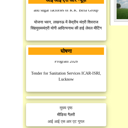
MoU signed between ICAR-ISRI, Lucknow
and sugar factories of K.K. Birla Group
योजना भवन, लखनऊ में केंद्रीय मंत्री शिवराज
सिंहमुख्यमंत्री योगी आदित्यनाथ की हाई लेवल मीटिंग
MoU Signed between ISRI, Lucknow and
AISECT University, Hazaribag, Jharkhand
घोषणा
SHITIJ 2.0 - National Agri-Startup Incubation
MoU Signed between ISRI, Lucknow and
Program 2026
M/S PHE Industries, Faridabad, Haryana
Tender for Sanitation Services ICAR-ISRI,
Lucknow
MoU Signed between IISR, Lucknow and Sri
Mahesh Prasad Degree College, Mohanlalganj,
Manpower Outsourcing Services (Security)
Lucknow
ICAR-ISRI, Lucknow
MoU Signed between IISR, Lucknow and
मुख्य पृष्ठ
Post Graduate College, Patti, Pratapgarh
मीडिया गैलरी
आई आई एस आर एट गूगल
ICAR-ISRI celebrates 75th Foundation Day